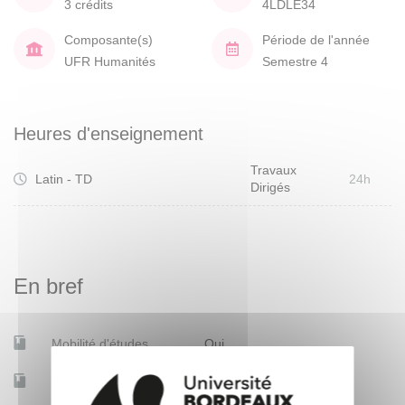
3 crédits
4LDLE34
Composante(s)
Période de l'année
UFR Humanités
Semestre 4
Heures d'enseignement
Travaux
Latin - TD
24h
Dirigés
En bref
Mobilité d'études
Oui
Accessible à distance
Non