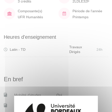
3 crédits
2LDLE32F
Composante(s)
Période de l'année
UFR Humanités
Printemps
Heures d'enseignement
Travaux
Latin - TD
24h
Dirigés
En bref
Mobilité d'études
Oui
Accessible à distance
Oui