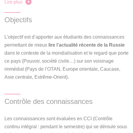
Lire plus
de Fukuyama). Le cours vise à retracer la
trajectoire
géopolitique
de la Russie de ces dernières années et se
veut une modeste introduction à l’histoire (le temps long),
Objectifs
la géographie (à travers les cartes), la géoéconomie, la
politique étrangère… de cette
puissance asiatique
L’objectif est d’apporter aux étudiants des connaissances
qualifiée jusqu’alors d’
émergente
(BRICS)
mais
permettant de mieux
lire l’actualité récente de la Russie
désormais soumise à un régime de sanctions sans
dans le contexte de la mondialisation et le regard que porte
précédent.
ce pays (Pouvoir, société civile…) sur son voisinage
immédiat (Pays de l’OTAN, Europe orientale, Caucase,
Asie centrale, Extrême-Orient).
Contrôle des connaissances
Les connaissances sont évaluées en CCI (Contrôle
continu intégral : pendant le semestre) qui se déroule sous