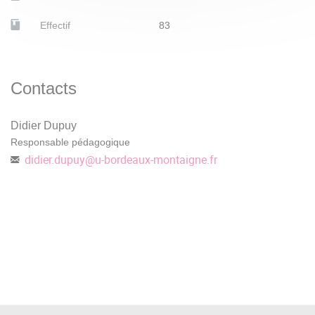
NEYRARD F.-X., REY M.-P.,
Atlas historique de la
Effectif
83
Russie
, Autrement, 2019.
PORTAL R.,
Russes et Ukrainiens
, Flammarion, 1970.
Contacts
Didier Dupuy
Responsable pédagogique
didier.dupuy
@
u-bordeaux-montaigne.fr