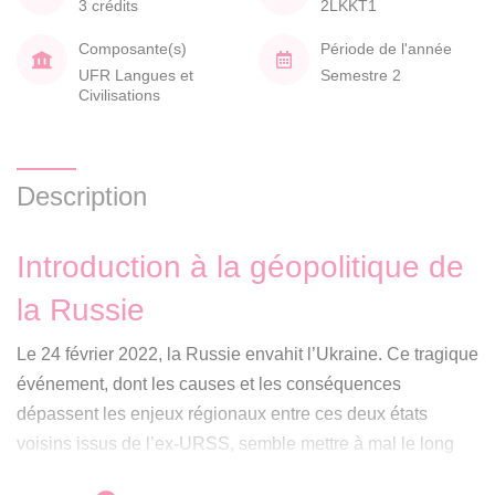
3 crédits
2LKKT1
Composante(s)
Période de l'année
UFR Langues et
Semestre 2
Civilisations
Description
Introduction à la géopolitique de
la Russie
Le 24 février 2022, la Russie envahit l’Ukraine. Ce tragique
événement, dont les causes et les conséquences
dépassent les enjeux régionaux entre ces deux états
voisins issus de l’ex-URSS, semble mettre à mal le long
fleuve tranquille de la mondialisation (la « fin de l’Histoire »