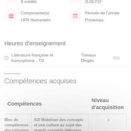
9 crédits
2LDLY1F
Composante(s)
Période de l'année
UFR Humanités
Printemps
Heures d'enseignement
Littérature française et
Travaux
36h
francophone - TD
Dirigés
Compétences acquises
Niveau
Compétences
d'acquisition
Bloc de
410 Mobiliser des concepts
x
compétences
et une culture au sujet des
disciplinaires
grands courants littéraires