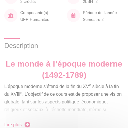
3 crédits
2LBHT2
Composante(s)
Période de l'année
UFR Humanités
Semestre 2
Description
Le monde à l’époque moderne
(1492-1789)
e
L’époque moderne s’étend de la fin du XV
siècle à la fin
e
du XVIII
. L’objectif de ce cours est de proposer une vision
globale, tant sur les aspects politique, économique,
religieux et sociaux, à l’échelle mondiale, même si
l’histoire de l’Europe sera privilégiée. Les étudiants
Lire plus
disposeront d’une culture générale utile pour toutes les