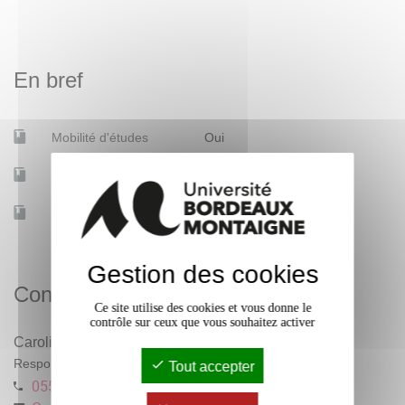
disciplines. Seront ainsi abordés les Grandes
Découvertes, l’essor du protestantisme, le continent
américain, le monde arabo-musulman, les royaumes
En bref
africains, les puissances extrême-orientales, les Lumières,
etc..
Mobilité d'études
Oui
Accessible à distance
Non
Effectif
400
Gestion des cookies
Contacts
Ce site utilise des cookies et vous donne le
contrôle sur ceux que vous souhaitez activer
Caroline Le Mao
Responsable pédagogique
Tout accepter
0557126111