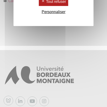
Caroline.Le-Mao
@
u-bordeaux-montaigne.fr
Tout refuser
Personnaliser
Bluesky