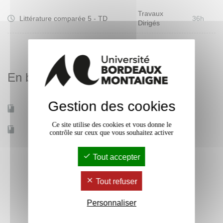
Travaux
Littérature comparée 5 - TD
36h
Dirigés
En bref
Gestion des cookies
Mobilité d'études
Oui
Ce site utilise des cookies et vous donne le
Accessible à distance
Non
contrôle sur ceux que vous souhaitez activer
Tout accepter
Tout refuser
Personnaliser