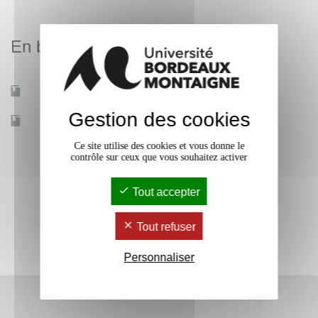
En bref
Mobilité d'études
Oui
Gestion des cookies
Accessible à distance
Non
Ce site utilise des cookies et vous donne le
contrôle sur ceux que vous souhaitez activer
Tout accepter
Tout refuser
Personnaliser