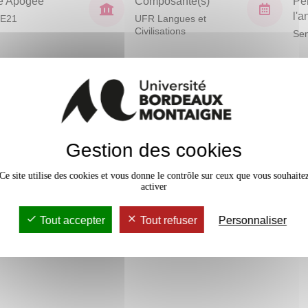
e Apogée
Composante(s)
Pé
l'
E21
UFR Langues et
Civilisations
Sem
En bref
Mobilité
 à ses textes
Gestion des cookies
Accessib
Ce site utilise des cookies et vous donne le contrôle sur ceux que vous souhaite
activer
vaux Dirigés
24h
Tout accepter
Tout refuser
Personnaliser