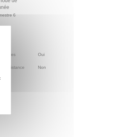
riode de
année
estre 6
 d'études
Oui
le à distance
Non
z