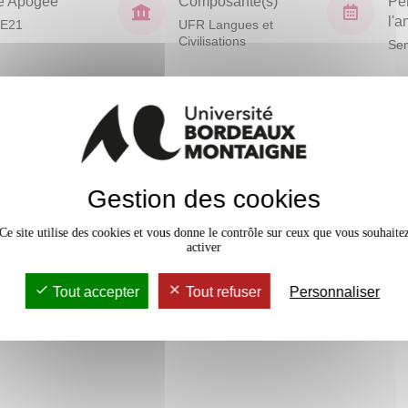
e Apogée
Composante(s)
Pé
l'
E21
UFR Langues et
Civilisations
Sem
En bref
Mobilité
t à sa grammaire
Gestion des cookies
Accessib
Ce site utilise des cookies et vous donne le contrôle sur ceux que vous souhaite
activer
vaux Dirigés
24h
Tout accepter
Tout refuser
Personnaliser