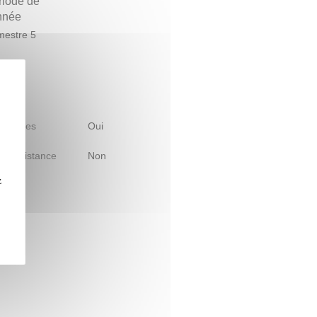
riode de
année
estre 5
 d'études
Oui
le à distance
Non
z