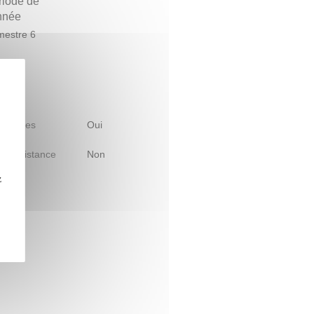
riode de
année
estre 6
 d'études
Oui
le à distance
Non
z