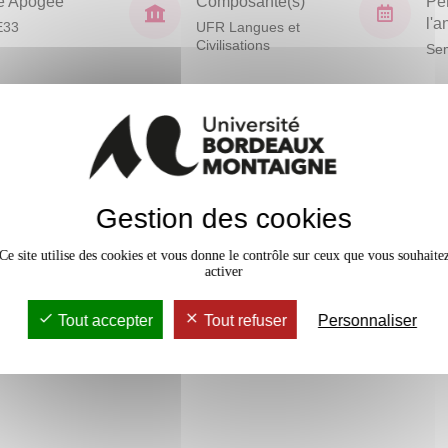
e Apogée
Composante(s)
Pé
l'
E33
UFR Langues et
Civilisations
Sem
En bref
Mobilité
t projet de recherche personnelle
Gestion des cookies
Accessib
Ce site utilise des cookies et vous donne le contrôle sur ceux que vous souhaite
activer
vaux Dirigés
4h
Tout accepter
Tout refuser
Personnaliser