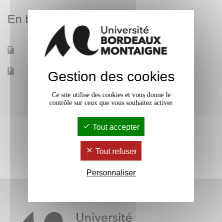
En bref
Mobilité d'études
Oui
Accessible à distance
Non
Gestion des cookies
Ce site utilise des cookies et vous donne le
contrôle sur ceux que vous souhaitez activer
Tout accepter
Tout refuser
Personnaliser