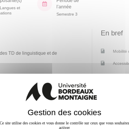
osante(s)
Période de
l'année
Langues et
isations
Semestre 3
En bref
Mobilité
es TD de linguistique et de
Accessib
Niveau
d'acquisition
Gestion des cookies
 théoriques
x
Ce site utilise des cookies et vous donne le contrôle sur ceux que vous souhaite
activer
 de plusieurs