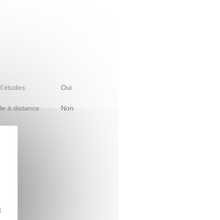
 d'études
Oui
le à distance
Non
z