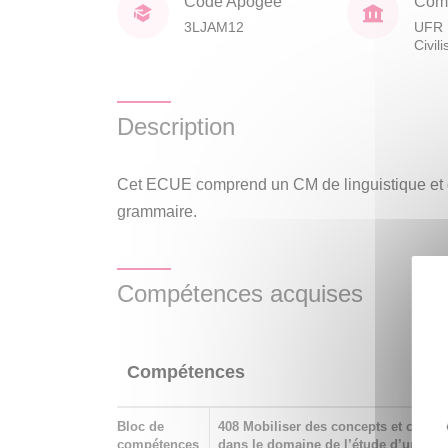
Code Apogée
Comp
3LJAM12
UFR 
Civil
Description
Cet ECUE comprend un CM de linguistique et d
grammaire.
Compétences acquises
Compétences
Bloc de
408 Mobiliser des concepts et cadres
compétences
dans le domaine de l’étude d’une ou