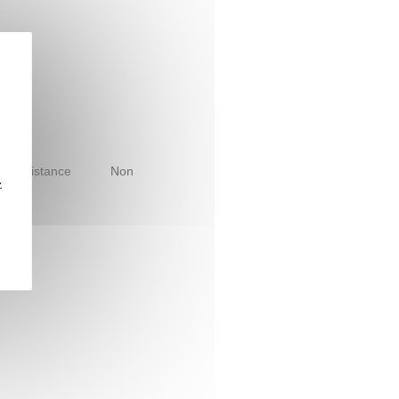
le à distance
Non
z