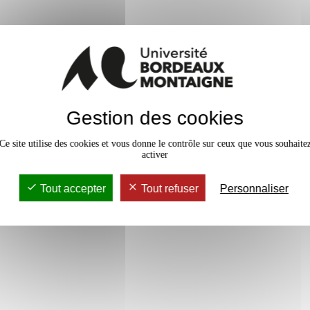
En bref
Gestion des cookies
vaux Dirigés
18h
Accessib
Ce site utilise des cookies et vous donne le contrôle sur ceux que vous souhaite
activer
Tout accepter
Tout refuser
Personnaliser