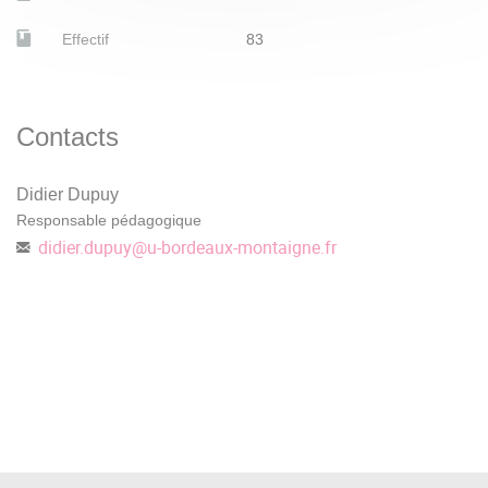
NEYRARD F.-X., REY M.-P.,
Atlas historique de la
Effectif
83
Russie
, Autrement, 2019.
PORTAL R.,
Russes et Ukrainiens
, Flammarion, 1970.
Contacts
Didier Dupuy
Responsable pédagogique
didier.dupuy
@
u-bordeaux-montaigne.fr