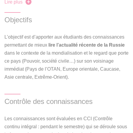
Lire plus
de Fukuyama). Le cours vise à retracer la
trajectoire
géopolitique
de la Russie de ces dernières années et se
veut une modeste introduction à l’histoire (le temps long),
Objectifs
la géographie (à travers les cartes), la géoéconomie, la
politique étrangère… de cette
puissance asiatique
L’objectif est d’apporter aux étudiants des connaissances
qualifiée jusqu’alors d’
émergente
(BRICS)
mais
permettant de mieux
lire l’actualité récente de la Russie
désormais soumise à un régime de sanctions sans
dans le contexte de la mondialisation et le regard que porte
précédent.
ce pays (Pouvoir, société civile…) sur son voisinage
immédiat (Pays de l’OTAN, Europe orientale, Caucase,
Asie centrale, Extrême-Orient).
Contrôle des connaissances
Les connaissances sont évaluées en CCI (Contrôle
continu intégral : pendant le semestre) qui se déroule sous