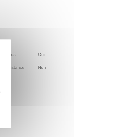
 d'études
Oui
le à distance
Non
z