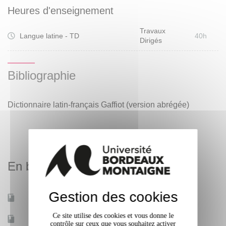
Heures d'enseignement
Travaux
Langue latine - TD
40h
Dirigés
Bibliographie
Dictionnaire latin-français Gaffiot (version abrégée)
En bref
Gestion des cookies
Mobilité d'études
Oui
Ce site utilise des cookies et vous donne le
Accessible à distance
Oui
contrôle sur ceux que vous souhaitez activer