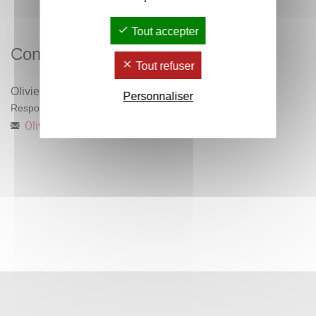
Tout accepter
Contacts
Tout refuser
Olivier Devillers
Personnaliser
Responsable pédagogique
Olivier.Devillers
@
u-bordeaux-montaigne.fr