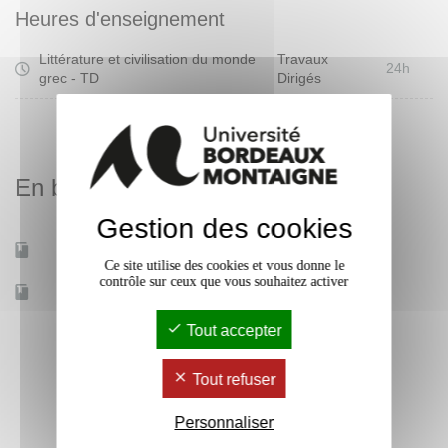
Heures d'enseignement
Littérature et civilisation du monde
Travaux
24h
grec - TD
Dirigés
En bref
Gestion des cookies
Mobilité d'études
Oui
Ce site utilise des cookies et vous donne le
contrôle sur ceux que vous souhaitez activer
Accessible à distance
Oui
Tout accepter
Tout refuser
Personnaliser