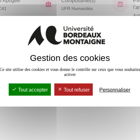
e Apogée
Composante(s)
Pé
l'
C41
UFR Humanités
Au
En bref
Gestion des cookies
Accessib
Ce site utilise des cookies et vous donne le contrôle sur ceux que vous souhaite
activer
Tout accepter
Tout refuser
Personnaliser