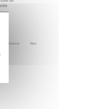
riode de
année
tomne
le à distance
Non
z