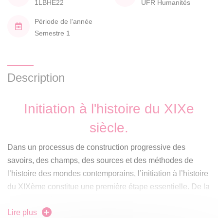
1LBHE22
UFR Humanités
Période de l'année
Semestre 1
Description
Initiation à l'histoire du XIXe
siècle.
Dans un processus de construction progressive des
savoirs, des champs, des sources et des méthodes de
l’histoire des mondes contemporains, l’initiation à l’histoire
du XIXème constitue une première étape essentielle. De la
fin du Congrès de Vienne en 1815 au déclenchement de la
Lire plus
Grande Guerre en 1914, il s’agit de montrer comment le