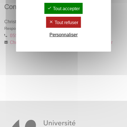
Contacts
Tout accepter
Christophe Lastécouères
Tout refuser
Responsable pédagogique
Personnaliser
0557126012
Christophe.Lastecoueres
@
u-bordeaux-montaigne.fr