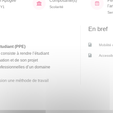
e Apogée
Composante(s)
Pé
l'
TY1
Scolarité
Sem
En bref
Mobilité
Étudiant (PPE)
consiste à rendre l’étudiant
Accessib
ation et de son projet
professionnelles d’un domaine
asion une méthode de travail
s d'orientation et d'insertion
éthodes et des outils qui pourront,
 être mobilisés dans le cadre d’un