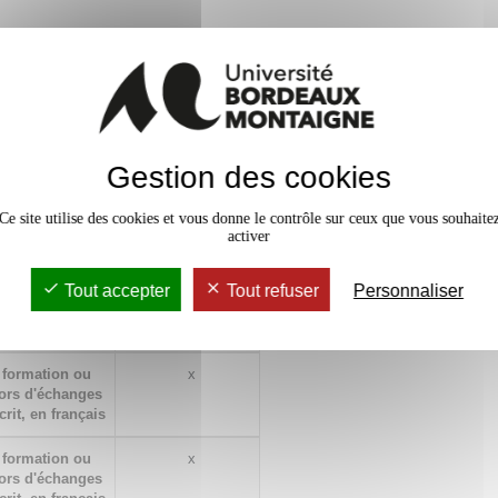
 projets de formation et de
èmes :
Niveau
d'acquisition
»,
ues de
x
Gestion des cookies
ité
ter, produire et
Ce site utilise des cookies et vous donne le contrôle sur ceux que vous souhaite
 que pour
activer
erne
Tout accepter
Tout refuser
Personnaliser
verses
x
documenter un
 formation ou
x
lors d'échanges
crit, en français
 formation ou
x
lors d'échanges