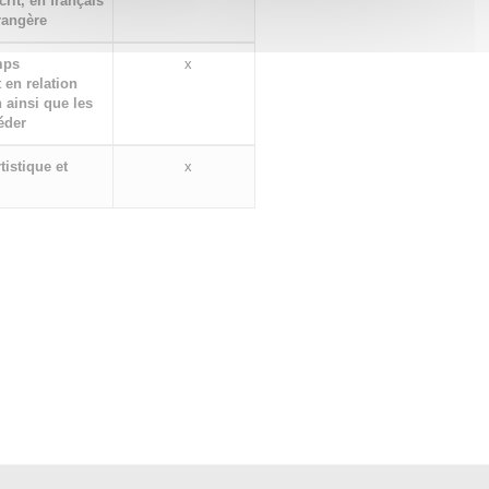
crit, en français
rangère
amps
x
 en relation
 ainsi que les
éder
tistique et
x