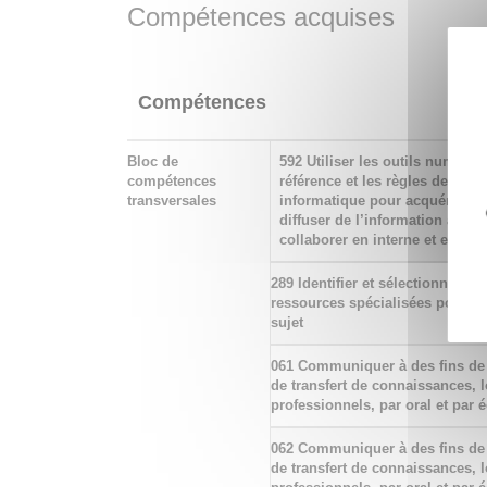
processus d’élaboration et de mise en œuvre de
Compétences acquises
projets professionnels.
Le contenu pédagogique se répartit en trois th
Compétences
« Construire le parcours »,
« Découvrir l'environnement professionnel 
Bloc de
592 Utiliser les outils numériq
compétences
référence et les règles de sécur
transversales
informatique pour acquérir, trai
« Élaborer les candidatures ».
diffuser de l’information ainsi
collaborer en interne et en ext
289 Identifier et sélectionner di
ressources spécialisées pour 
sujet
061 Communiquer à des fins de
de transfert de connaissances, 
professionnels, par oral et par é
062 Communiquer à des fins de
de transfert de connaissances, 