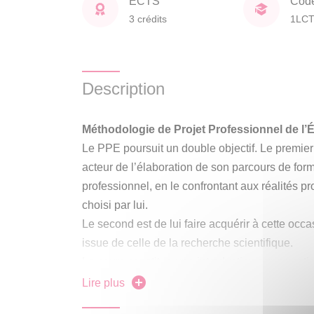
ECTS
Cod
3 crédits
1LC
Description
Méthodologie de Projet Professionnel de l’
Le PPE poursuit un double objectif. Le premier 
acteur de l’élaboration de son parcours de form
professionnel, en le confrontant aux réalités 
choisi par lui.
Le second est de lui faire acquérir à cette occ
issue de celle de la recherche scientifique.
Le cours constitue une introduction aux question
professionnelle. Il s’agit de s’approprier des m
Lire plus
selon les besoins et les contraintes de chacun