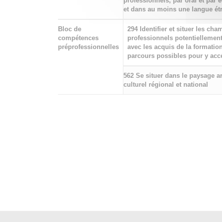
professionnels, par oral et par é
et dans au moins une langue ét
Bloc de
294 Identifier et situer les ch
compétences
professionnels potentiellement
préprofessionnelles
avec les acquis de la formation
parcours possibles pour y acc
562 Se situer dans le paysage ar
culturel régional et national