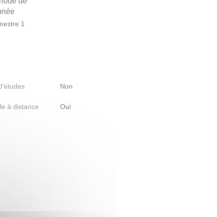
riode de
année
estre 1
 d'études
Non
le à distance
Oui