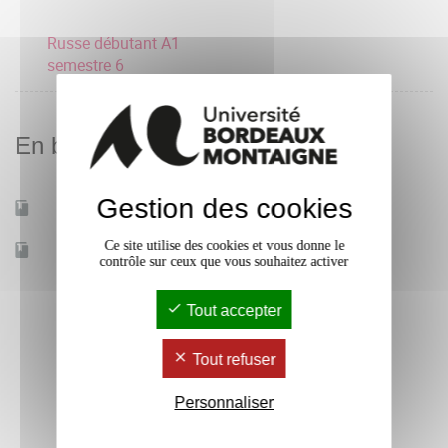
Russe débutant A1
semestre 6
En bref
Gestion des cookies
Mobilité d'études
Oui
Ce site utilise des cookies et vous donne le
Accessible à distance
Non
contrôle sur ceux que vous souhaitez activer
Tout accepter
Tout refuser
Personnaliser