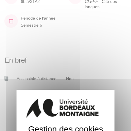
6LLV31A2
CLEFF
- Cité des
langues
Période de l'année
Semestre 6
En bref
Accessible à distance
Non
Gestion des cookies