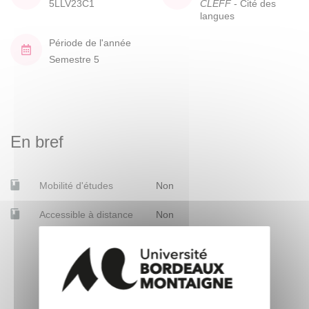
5LLV23C1
CLEFF
- Cité des
langues
Période de l'année
Semestre 5
En bref
Mobilité d'études
Non
Accessible à distance
Non