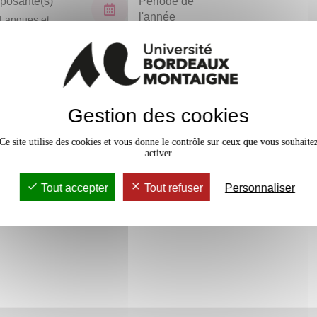
osante(s)
Période de
l'année
Langues et
isations
Semestre 4
En bref
Gestion des cookies
Accessib
Ce site utilise des cookies et vous donne le contrôle sur ceux que vous souhaite
activer
Tout accepter
Tout refuser
Personnaliser