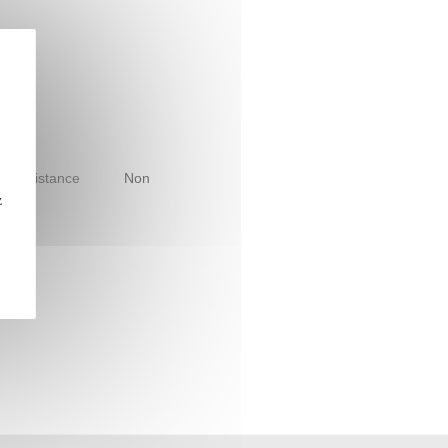
le à distance
Non
z