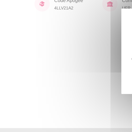
Code Apogée
Comp
4LLV21A2
UFR 
Civil