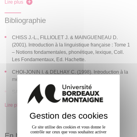
sens…), lexicologie (synonymie, polysémie,
Lire plus
hyperonymie…) et morphologie (dérivation,
composition…).
Bibliographie
CHISS J.-L., FILLIOLET J. & MAINGUENEAU D.
(2001). Introduction à la linguistique française : Tome 1
– Notions fondamentales, phonétique, lexique, Coll.
Les Fondamentaux, Ed. Hachette.
CHOI-JONIN I. & DELHAY C. (1998). Introduction à la
méthodologie en linguistique.
SAUSSURE, F. de (1995). Cours de Linguistique
Générale, Grande bibliothèque Payot (1re éd. 1916).
Lire plus
SOUTET O. (1995). Linguistique, Paris : PUF.
Gestion des cookies
LEHMANN, A. et MARTIN-BERTHET, F. (2008).
Ce site utilise des cookies et vous donne le
Introduction à la lexicologie. Sémantique et
contrôle sur ceux que vous souhaitez activer
En bref