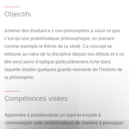
moments historiques, tels la démocratie athénienne, le
Objectifs
christianisme, la Renaissance, les révolutions
scientifiques, les deux guerres mondiales, sans parler de
notre propre moment historique, souvent appelé l’ère de la
Amener des étudiant.e.s non-philosophes à saisir ce que
« post-vérité ». Il s’agira de voir de quels outils conceptuels
c’est qu’une problématique philosophique, en prenant
la philosophie peut nous armer face à des situations
comme exemple le thème de la vérité. Ce concept se
réelles dont le sens nous échappe. De cette manière,
retrouve au cœur de la discipline depuis ses débuts et à ce
l’idée est de transmettre les bases de la philosophie, dans
titre peut servir d’optique particulièrement riche dans
toute sa diversité conceptuelle, comme quelque chose de
laquelle étudier quelques grands moments de l’histoire de
pragmatique, apte à être appliqué aux situations
la philosophie.
problématiques du monde réel.
Compétences visées
Apprendre à problématiser un sujet et ensuite à
communiquer cette problématique de manière à provoquer