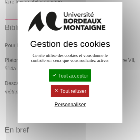
la réflexion philosophique.
Bibliographie
Gestion des cookies
Pour le premier cours, on peut lire :
Ce site utilise des cookies et vous donne le
Platon - L'Allégorie de la caverne,
La République
, Livre VII,
contrôle sur ceux que vous souhaitez activer
514a–520a.
Tout accepter
Descartes - Méditation première,
Les Méditations
Tout refuser
métaphysiques
.
Personnaliser
En bref