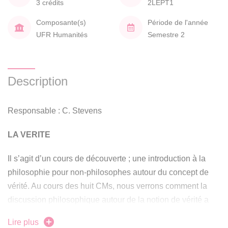
3 crédits
2LEPT1
Composante(s)
Période de l'année
UFR Humanités
Semestre 2
Description
Responsable : C. Stevens
LA VERITE
Il s’agit d’un cours de découverte ; une introduction à la
philosophie pour non-philosophes autour du concept de
vérité. Au cours des huit CMs, nous verrons comment la
discussion philosophique autour de la notion de vérité a
évolué au fil de l’histoire de la discipline. Cette dimension
Lire plus
philosophique sera enrichie d’exemples tirés de grands