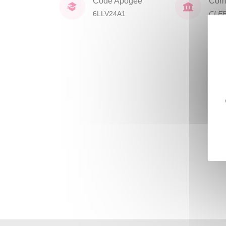
Code Apogée
Comp
6LLV24A1
CLE
lang