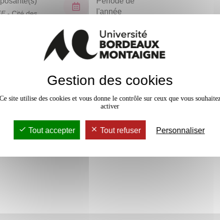
osante(s)
Période de
l'année
FF
- Cité des
ues
Semestre 6
En bref
Gestion des cookies
Accessib
Ce site utilise des cookies et vous donne le contrôle sur ceux que vous souhaite
activer
Tout accepter
Tout refuser
Personnaliser