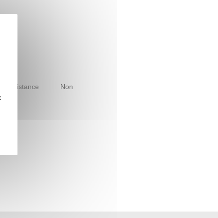
le à distance
Non
z