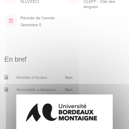
5LLV33C1
CLEFF
- Cité des
langues
Période de l'année
Semestre 5
En bref
Mobilité d'études
Non
Accessible à distance
Non