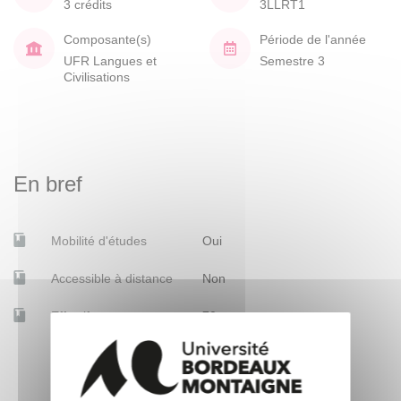
3 crédits
3LLRT1
Composante(s)
Période de l'année
UFR Langues et
Semestre 3
Civilisations
En bref
Mobilité d'études
Oui
Accessible à distance
Non
Effectif
70