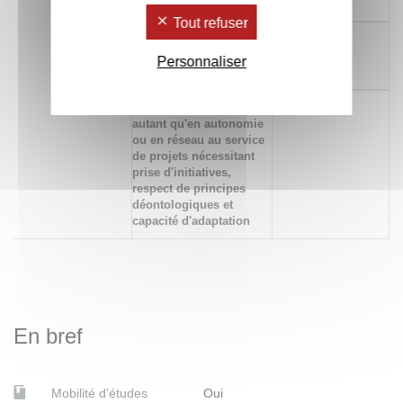
les outils de l'enquête
Tout refuser
543 Savoir s'auto-
x
évaluer et se remettre
Personnaliser
en question
580 Travailler en équipe
x
autant qu'en autonomie
ou en réseau au service
de projets nécessitant
prise d'initiatives,
respect de principes
déontologiques et
capacité d'adaptation
En bref
Mobilité d'études
Oui