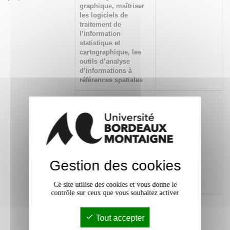
graphique, maîtriser
les logiciels de
traitement de
l’information
statistique et
cartographique, les
outils d’analyse
d’informations à
références spatiales
505 Savoir construire
x
un histogramme de
fréquences, mener une
analyse critique sur les
travaux
cartographiques et un
commentaire
Gestion des cookies
méthodologique face à
une production
iconographique
Ce site utilise des cookies et vous donne le
contrôle sur ceux que vous souhaitez activer
481 Réaliser la collecte
x
raisonnée de données
Tout accepter
de terrain en utilisant