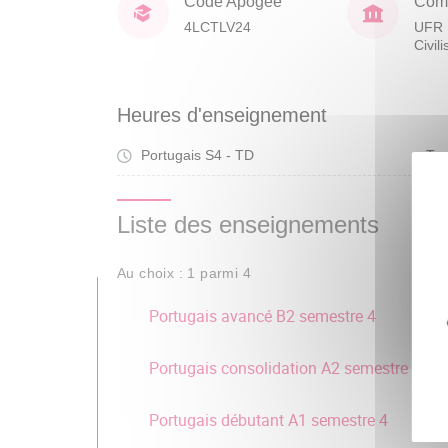
Code Apogée
Comp
4LCTLV24
UFR 
Civil
Heures d'enseignement
Portugais S4 - TD
Tra
Liste des enseignements
Au choix : 1 parmi 4
Portugais avancé B2 semestre 4
Portugais consolidation A2 semestre 4
Portugais débutant A1 semestre 4