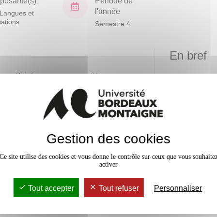
osante(s)
Période de
l'année
Langues et
isations
Semestre 4
En bref
vaux Dirigés
24h
Mobilité
Accessib
Gestion des cookies
Ce site utilise des cookies et vous donne le contrôle sur ceux que vous souhaite
activer
Tout accepter
Tout refuser
Personnaliser