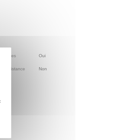
 d'études
Oui
le à distance
Non
z