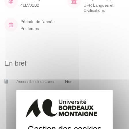
4LLV31B2
UFR Langues et
Civilisations
Période de l'année
Printemps
En bref
Accessible à distance
Non
Gestion des cookies