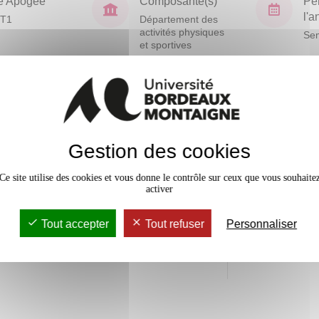
e Apogée
Composante(s)
Pé
l'
T1
Département des
activités physiques
Sem
et sportives
En bref
Mobilité
Gestion des cookies
Accessib
Ce site utilise des cookies et vous donne le contrôle sur ceux que vous souhaite
activer
Effectif
Tout accepter
Tout refuser
Personnaliser