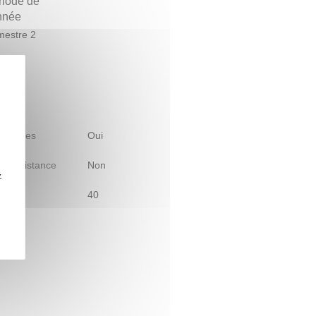
riode de
année
estre 2
 d'études
Oui
le à distance
Non
z
40