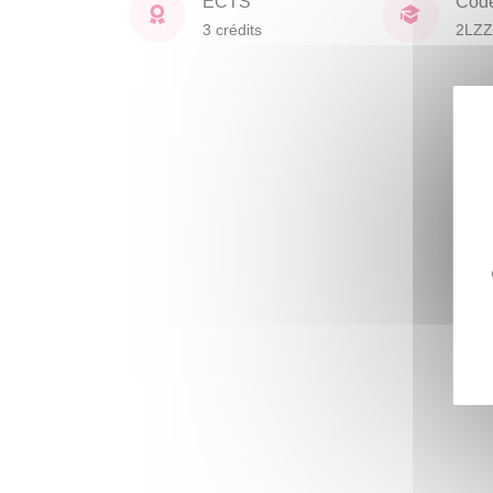
ECTS
Cod
3 crédits
2LZZ