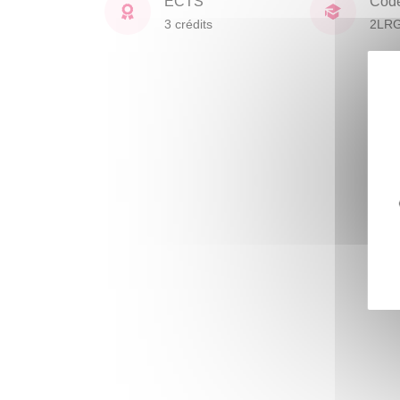
ECTS
Cod
3 crédits
2LR