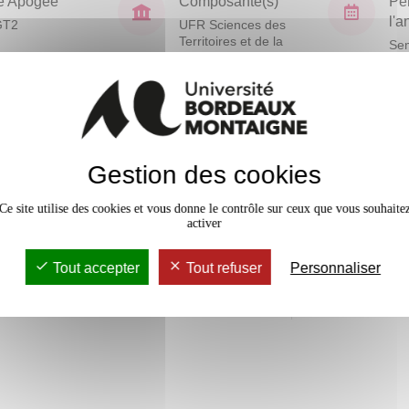
e Apogée
Composante(s)
Pé
l'
GT2
UFR Sciences des
Territoires et de la
Sem
Communication
En bref
Gestion des cookies
Accessib
Ce site utilise des cookies et vous donne le contrôle sur ceux que vous souhaite
Effectif
activer
Tout accepter
Tout refuser
Personnaliser