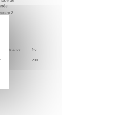
riode de
année
estre 2
le à distance
Non
z
200