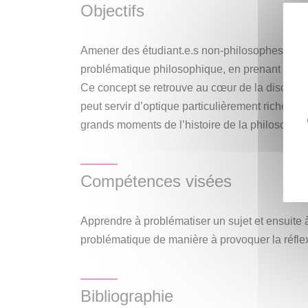
Objectifs
de la « post-vérité ». Il s’agira de voir de quel
peut nous armer face à des situations réelles
cette manière, l’idée est de transmettre les ba
Amener des étudiant.e.s non-philosophes à sai
sa diversité conceptuelle, comme quelque chos
problématique philosophique, en prenant comm
appliqué aux situations problématiques du mon
Ce concept se retrouve au cœur de la discipline
peut servir d’optique particulièrement riche da
grands moments de l’histoire de la philosophie
Compétences visées
Apprendre à problématiser un sujet et ensuite
problématique de manière à provoquer la réfle
Bibliographie