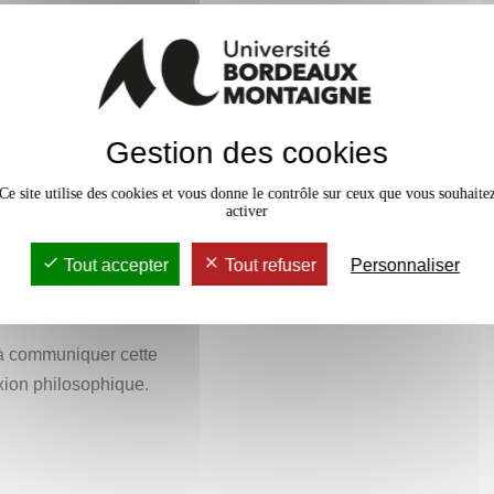
s outils conceptuels la philosophie
 dont le sens nous échappe. De
ses de la philosophie, dans toute
sir ce que c’est qu’une
e de pragmatique, apte à être
e exemple le thème de la vérité.
de réel.
 depuis ses débuts et à ce titre
Gestion des cookies
ns laquelle étudier quelques
Ce site utilise des cookies et vous donne le contrôle sur ceux que vous souhaite
.
activer
Tout accepter
Tout refuser
Personnaliser
 à communiquer cette
xion philosophique.