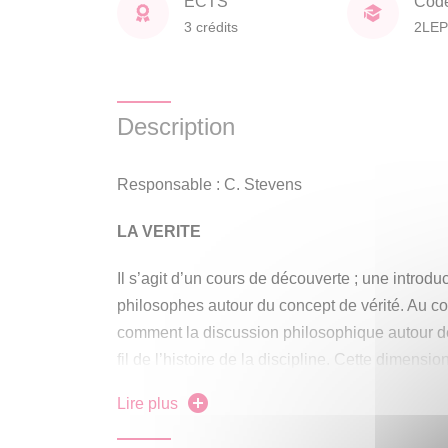
ECTS
Cod
3 crédits
2LEP
Description
Responsable : C. Stevens
LA VERITE
Il s’agit d’un cours de découverte ; une introdu
philosophes autour du concept de vérité. Au c
comment la discussion philosophique autour de
fil de l’histoire de la discipline. Cette dimens
d’exemples tirés de grands moments historique
Lire plus
le christianisme, la Renaissance, les révolutio
mondiales, sans parler de notre propre moment 