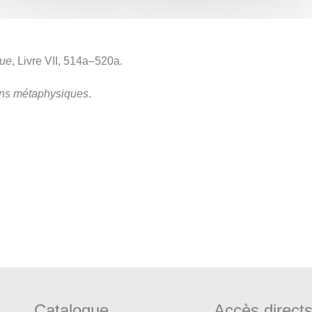
que
, Livre VII, 514a–520a.
ons métaphysiques
.
Catalogue
Accès direct