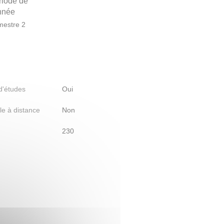
riode de
année
estre 2
 d'études
Oui
le à distance
Non
230