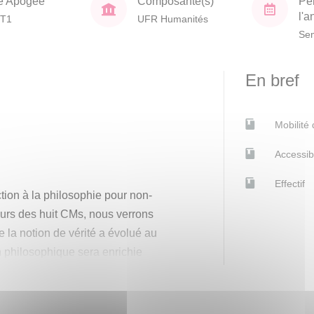
e Apogée
Composante(s)
Pé
l'
T1
UFR Humanités
Sem
En bref
Mobilité
Accessib
Effectif
ction à la philosophie pour non-
ours des huit CMs, nous verrons
 la notion de vérité a évolué au
ion philosophique sera enrichie
s, tels la démocratie athénienne,
ns scientifiques, les deux guerres
historique, souvent appelé l’ère