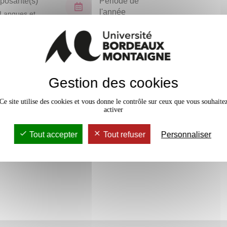
osante(s)
Période de
l'année
Langues et
isations
Semestre 6
En bref
Gestion des cookies
Accessib
Ce site utilise des cookies et vous donne le contrôle sur ceux que vous souhaite
activer
Tout accepter
Tout refuser
Personnaliser