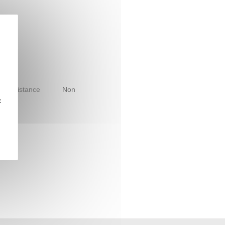
le à distance
Non
z