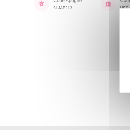
Code Apogée
Comp
6LJAE213
UFR 
Civil