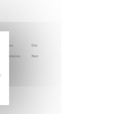
 d'études
Oui
le à distance
Non
z