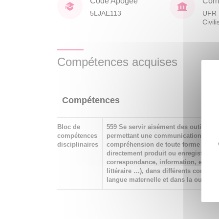
Code Apogée
Comp
5LJAE113
UFR 
Civil
Compétences acquises
Compétences
Bloc de
559 Se servir aisément des outils lin
compétences
permettant une communication et un
disciplinaires
compréhension de toute forme de dis
directement produit ou enregistré, écr
correspondance, information, essai,
littéraire …), dans différents contexte
langue maternelle et dans la ou les 