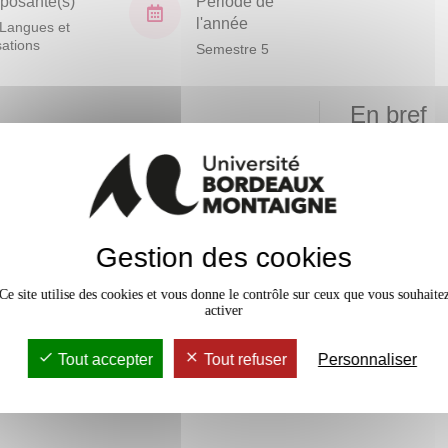
osante(s)
Période de
l'année
Langues et
isations
Semestre 5
En bref
Mobilité
Niveau
d'acquisition
Accessib
Gestion des cookies
guistiques
x
e
Ce site utilise des cookies et vous donne le contrôle sur ceux que vous souhaite
cours (oral,
activer
it, rapport,
 production
s et ce dans la
Tout accepter
Tout refuser
Personnaliser
langues visées