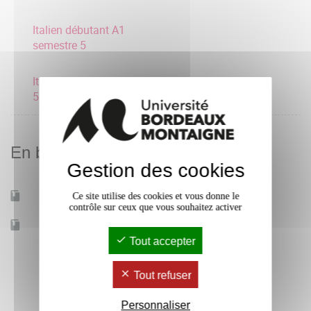
Italien débutant A1
semestre 5
Italien expert C1 semestre
5
En bref
Gestion des cookies
Ce site utilise des cookies et vous donne le
Mobilité d'études
Oui
contrôle sur ceux que vous souhaitez activer
Accessible à distance
Non
Tout accepter
Tout refuser
Personnaliser