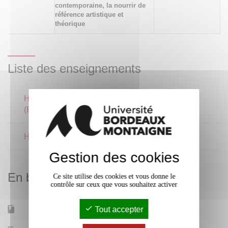
contemporaine, la nourrir de
référence artistique et
théorique
Liste des enseignements
Histoire des spectacles
3 crédits
(Europe moderne)
Histoire de la danse 2
3 crédits
Gestion des cookies
En bref
Ce site utilise des cookies et vous donne le
contrôle sur ceux que vous souhaitez activer
Tout accepter
Mobilité d'études
Oui