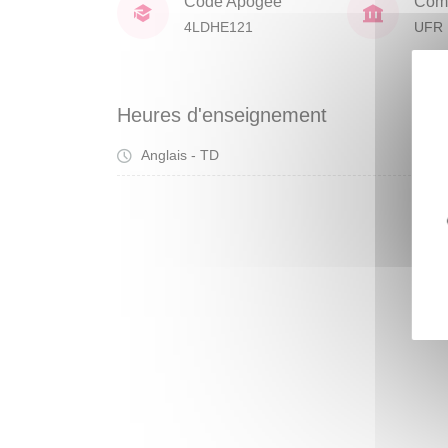
Code Apogée
Comp
4LDHE121
UFR 
Heures d'enseignement
Anglais - TD
Tra