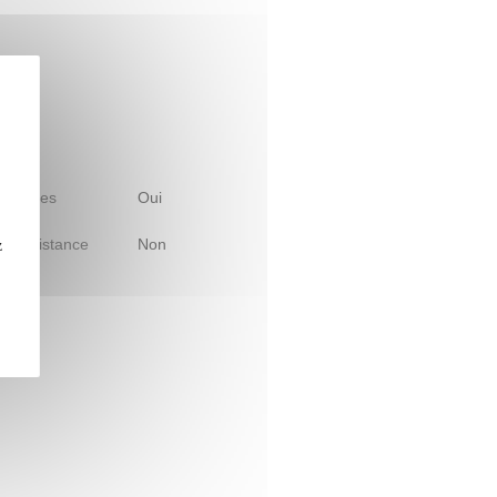
 d'études
Oui
le à distance
Non
z