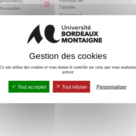
osante(s)
Période de
l'année
Humanités
Semestre 4
En bref
vaux Dirigés
24h
Gestion des cookies
Mobilité
Accessib
Ce site utilise des cookies et vous donne le contrôle sur ceux que vous souhaite
activer
Tout accepter
Tout refuser
Personnaliser