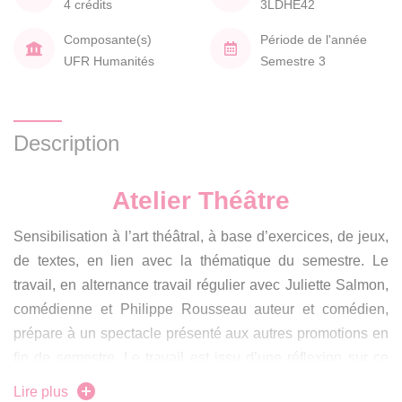
4 crédits
3LDHE42
Composante(s)
Période de l'année
UFR Humanités
Semestre 3
Description
Atelier Théâtre
Sensibilisation à l’art théâtral, à base d’exercices, de jeux,
de textes, en lien avec la thématique du semestre. Le
travail, en alternance travail régulier avec Juliette Salmon,
comédienne et Philippe Rousseau auteur et comédien,
prépare à un spectacle présenté aux autres promotions en
fin de semestre. Le travail est issu d’une réflexion sur ce
que
« l’on pense aujourd’hui, ce que l’on pense
Lire plus