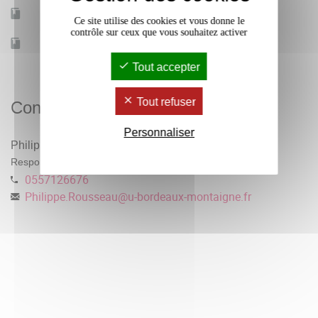
Mobilité d'études
Oui
Ce site utilise des cookies et vous donne le
contrôle sur ceux que vous souhaitez activer
Accessible à distance
Non
Tout accepter
Tout refuser
Contacts
Personnaliser
Philippe Rousseau
Responsable pédagogique
0557126676
Philippe.Rousseau
@
u-bordeaux-montaigne.fr