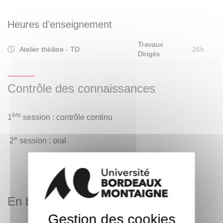
d’aujourd’hui »
et comment on le traduit sur un espace
scénique.
Heures d'enseignement
Travaux
Atelier théâtre - TD
26h
Dirigés
Contrôle des connaissances
ère
1
session : contrôle continu
e
2
session : oral
En bref
Gestion des cookies