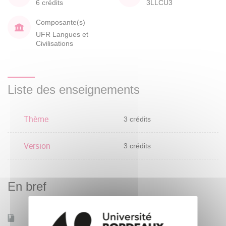
6 crédits
3LLCU3
Composante(s)
UFR Langues et
Civilisations
Liste des enseignements
Thème
3 crédits
Version
3 crédits
En bref
Accessible à distance
Non