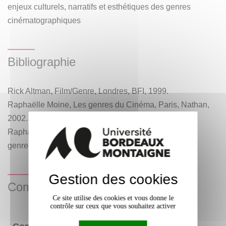
enjeux culturels, narratifs et esthétiques des genres
cinématographiques
Bibliographie
Rick Altman, Film/Genre, Londres, BFI, 1999.
Raphaëlle Moine, Les genres du Cinéma, Paris, Nathan,
2002.
Raphaëlle Moine (dir.), Le cinéma français face aux
genres, Paris, AFRHC, 2005.
Gestion des cookies
Compétences acquises
Ce site utilise des cookies et vous donne le
contrôle sur ceux que vous souhaitez activer
Niveau