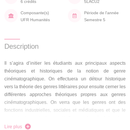
6 crédits
5LACU2
Composante(s)
Période de l'année
UFR Humanités
Semestre 5
Description
Il s’agira d’initier les étudiants aux principaux aspects
théoriques et historiques de la notion de genre
cinématographique. On effectuera un détour historique
vers la théorie des genres littéraires pour ensuite cerner les
différentes approches théoriques propres aux genres
cinématographiques. On verra que les genres ont des
fonctions industrielles, sociales et médiatiques et que le
contexte de production peut influer sur leur évolution. Les
relations entre film et genre, genre et identité ou encore la
Lire plus