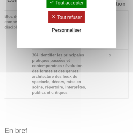
Compétences
Tout accepter
d'acquisition
Bloc de
450 Mobiliser une culture
x
Tout refuser
compétences
dans le domaine concerné
disciplinaires
pour analyser, documenter
Personnaliser
et interpréter les créations
artistiques de toutes les
périodes
304 Identifier les principales
x
pratiques passées et
contemporaines : évolution
des formes et des genres,
architecture des lieux de
spectacle, décors, mise en
scène, répertoire, interprètes,
publics et critiques
En bref