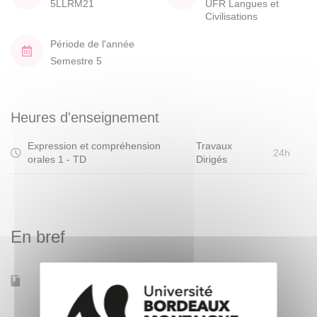
5LLRM21
UFR Langues et
Civilisations
Période de l'année
Semestre 5
Heures d'enseignement
Expression et compréhension
Travaux
24h
orales 1 - TD
Dirigés
En bref
Accessible à distance
Non