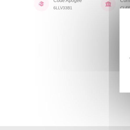
Code Apogée
Comp
6LLV33B1
CLE
lang