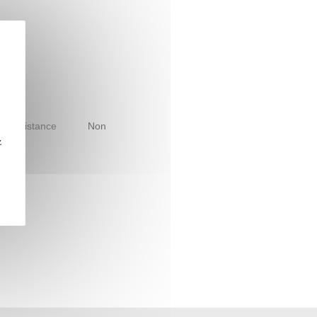
le à distance
Non
z