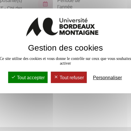
osante(s)
Période de
l'année
FF
- Cité des
ues
Semestre 6
En bref
Gestion des cookies
Accessib
Ce site utilise des cookies et vous donne le contrôle sur ceux que vous souhaite
activer
Tout accepter
Tout refuser
Personnaliser