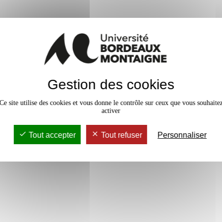
En bref
Gestion des cookies
vaux Dirigés
24h
Accessib
Ce site utilise des cookies et vous donne le contrôle sur ceux que vous souhaite
activer
Tout accepter
Tout refuser
Personnaliser