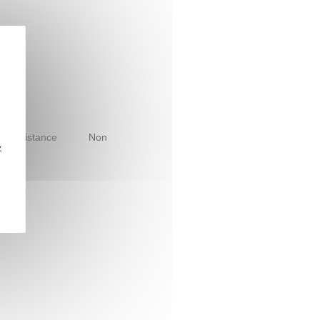
le à distance
Non
z