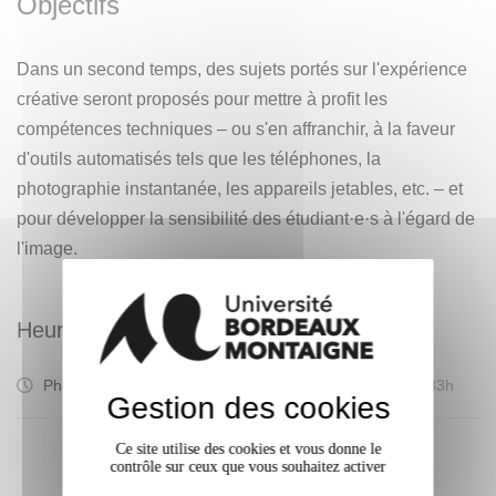
Objectifs
Dans un second temps, des sujets portés sur l'expérience
créative seront proposés pour mettre à profit les
compétences techniques – ou s'en affranchir, à la faveur
d'outils automatisés tels que les téléphones, la
photographie instantanée, les appareils jetables, etc. – et
pour développer la sensibilité des étudiant·e·s à l'égard de
l'image.
Heures d'enseignement
Travaux
Photo - TD
33h
Dirigés
Gestion des cookies
Ce site utilise des cookies et vous donne le
contrôle sur ceux que vous souhaitez activer