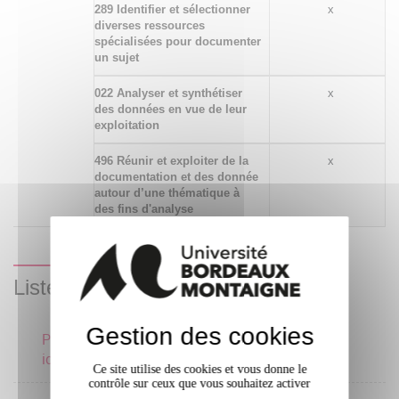
289 Identifier et sélectionner
x
diverses ressources
spécialisées pour documenter
un sujet
022 Analyser et synthétiser
x
des données en vue de leur
exploitation
496 Réunir et exploiter de la
x
documentation et des donnée
autour d’une thématique à
des fins d'analyse
Liste des enseignements
Gestion des cookies
Projet professionnel et
3 crédits
identité numérique
Ce site utilise des cookies et vous donne le
contrôle sur ceux que vous souhaitez activer