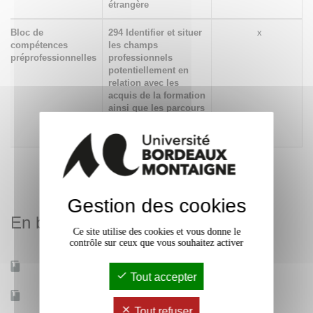
étrangère
Bloc de
294 Identifier et situer
x
compétences
les champs
préprofessionnelles
professionnels
potentiellement en
relation avec les
acquis de la formation
ainsi que les parcours
possibles pour y
accéder
Gestion des cookies
En bref
Ce site utilise des cookies et vous donne le
contrôle sur ceux que vous souhaitez activer
Mobilité d'études
Non
Tout accepter
Accessible à distance
Non
Tout refuser