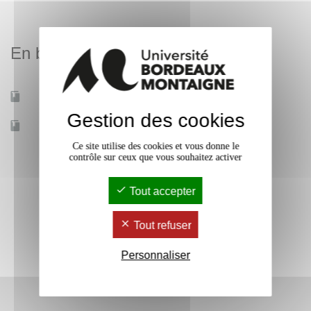
En bref
Mobilité d'études
Non
Gestion des cookies
Accessible à distance
Non
Ce site utilise des cookies et vous donne le
contrôle sur ceux que vous souhaitez activer
Tout accepter
Tout refuser
Personnaliser